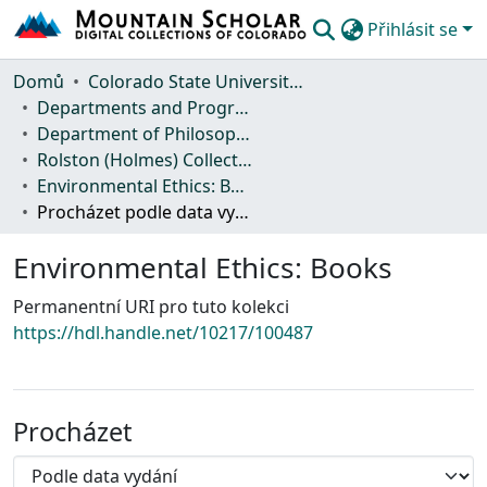
Přihlásit se
Komunity & kolekce
Domů
Colorado State University, Fort Collins
Departments and Programs
Procházet podle
Department of Philosophy
Rolston (Holmes) Collection
Statistika
Environmental Ethics: Books
Procházet podle data vydání
Environmental Ethics: Books
Permanentní URI pro tuto kolekci
https://hdl.handle.net/10217/100487
Procházet