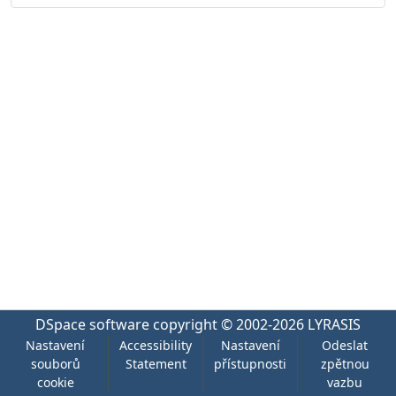
DSpace software
copyright © 2002-2026
LYRASIS
Nastavení
Accessibility
Nastavení
Odeslat
souborů
Statement
přístupnosti
zpětnou
cookie
vazbu