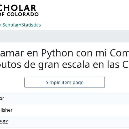
 Scholar
Statistics
ramar en Python con mi Com
os de gran escala en las Ci
Simple item page
or
lisher
:58Z