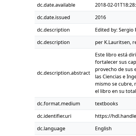
dc.date.available
2018-02-01T18:28
dc.date.issued
2016
dc.description
Edited by: Sergio
dc.description
per K.Lauritsen, r
Este libro está 
fortalecer sus ca
provecho de sus e
dc.description.abstract
las Ciencias e Ing
mismo se cubre, no
el libro en su to
dc.format.medium
textbooks
dc.identifier.uri
https://hdl.handl
dc.language
English