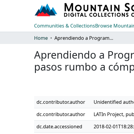
Communities & Collections
Browse Mountain
Home
Aprendiendo a Programar en Python con mi Computador: Primeros pasos rumbo a cómputos de gran escala en las Ciencias e Ingenierías
Aprendiendo a Prog
pasos rumbo a cómput
dc.contributor.author
Unidentified auth
dc.contributor.author
LATIn Project, pub
dc.date.accessioned
2018-02-01T18:28